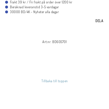
Frakt 39 kr / Fri frakt på order över 1200 kr
BLU-RAY MUSIK
Beräknad leveranstid 3-5 vardagar
30000 BD/4K - Nyheter alla dagar
BLU-RAY TECKNAT
DELA
BLU-RAY SPORT
Art.nr: BD605701
BLU-RAY DOKU
BLU-RAY 4K ULTRA HD
Tillbaka till toppen
NYHETER
KONTAKTA OSS