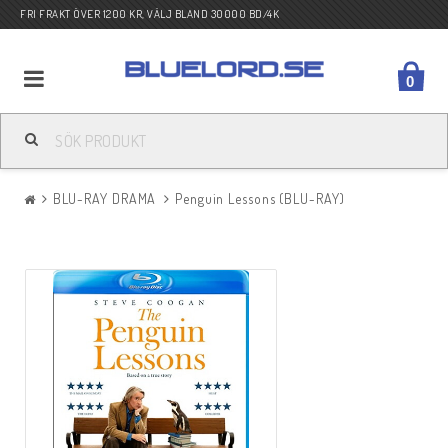
FRI FRAKT ÖVER 1200 KR, VÄLJ BLAND 30000 BD/4K
0
BLU-RAY ACTION
BLU-RAY DRAMA
Penguin Lessons (BLU-RAY)
BLU-RAY DRAMA
BLU-RAY KOMEDI
BLU-RAY KRIG
BLU-RAY SCI-FI