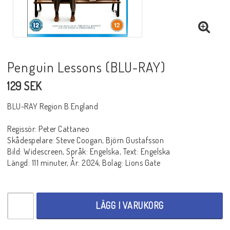
BLU-RAY SKRÄCK
BLU-RAY THRILLER
Penguin Lessons (BLU-RAY)
129 SEK
BLU-RAY WESTERN
BLU-RAY Region B England
Regissör: Peter Cattaneo
BLU-RAY ÄVENTYR
Skådespelare: Steve Coogan, Björn Gustafsson
Bild: Widescreen, Språk: Engelska, Text: Engelska
Längd: 111 minuter, År: 2024, Bolag: Lions Gate
BLU-RAY ASIATISKT
BLU-RAY TV-SERIER
LÄGG I VARUKORG