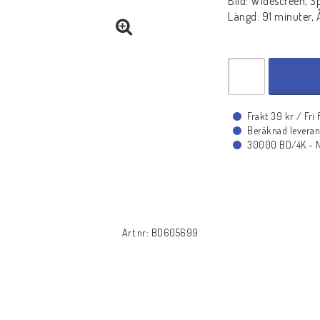
Bild: Widescreen, S
Längd: 91 minuter, Å
Frakt 39 kr / Fri
Beräknad leveran
30000 BD/4K - Ny
Art.nr: BD605699