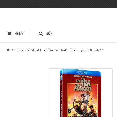
MENY
SÖK
BLU-RAY SCI-FI
People That Time Forgot (BLU-RAY)
BLU-RAY ACTION
BLU-RAY DRAMA
BLU-RAY SCI-FI
BLU-RAY SKRÄCK
BLU-RAY ÄVENTYR
BLU-RAY ASIATISKT
BLU-RAY TECKNAT
BLU-RAY SPORT