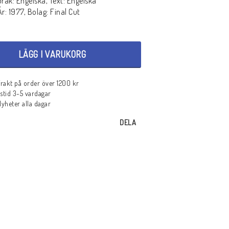
pråk: Engelska, Text: Engelska
r: 1977, Bolag: Final Cut
LÄGG I VARUKORG
 frakt på order över 1200 kr
stid 3-5 vardagar
heter alla dagar
DELA