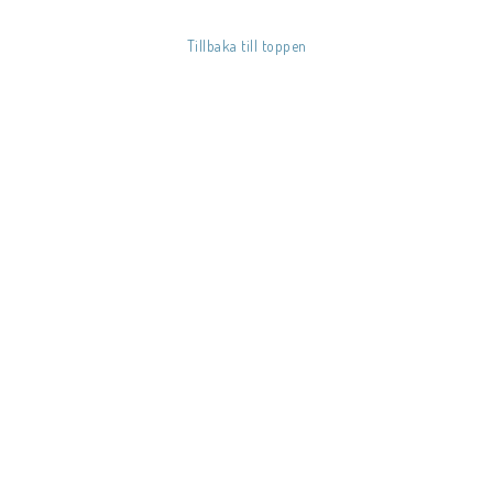
Tillbaka till toppen
ATION
BLUELORD.SE - BLU-RAY PÅ NÄTET