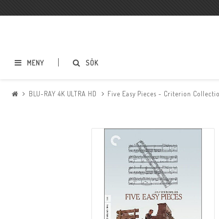
MENY
SÖK
BLU-RAY 4K ULTRA HD
Five Easy Pieces - Criterion Collec
BLU-RAY ACTION
BLU-RAY DRAMA
BLU-RAY SCI-FI
BLU-RAY SKRÄCK
BLU-RAY ÄVENTYR
BLU-RAY ASIATISKT
BLU-RAY TECKNAT
BLU-RAY SPORT