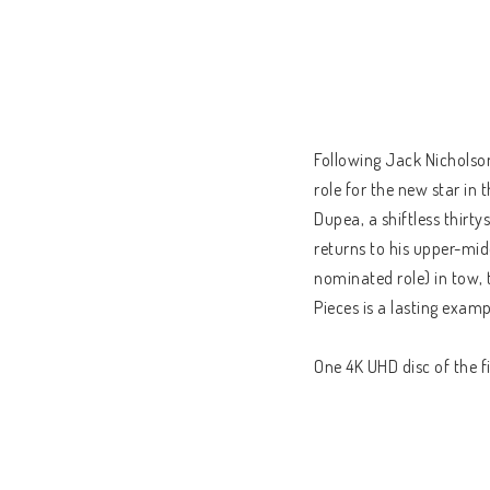
Following Jack Nicholson
role for the new star in
Dupea, a shiftless thirt
returns to his upper-mid
nominated role) in tow, to
Pieces is a lasting exam
One 4K UHD disc of the f