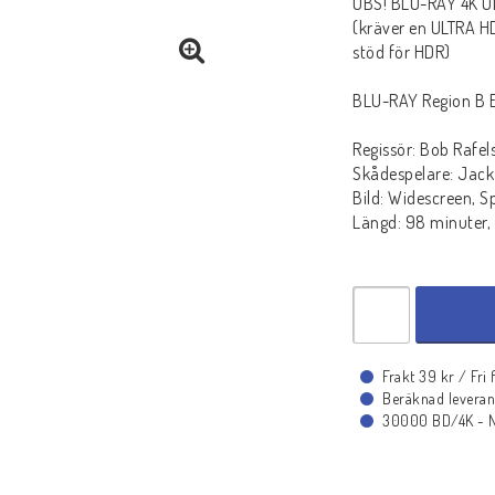
OBS! BLU-RAY 4K UL
(kräver en ULTRA H
stöd för HDR)
BLU-RAY Region B 
Regissör: Bob Rafel
Skådespelare: Jack
Bild: Widescreen, S
Längd: 98 minuter, 
Frakt 39 kr / Fri
Beräknad leveran
30000 BD/4K - Ny