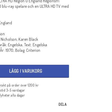
TRA HD Region 0 England Regionsfri
D blu-ray spelare och en ULTRA HD TV med
England
son
 Nicholson, Karen Black
pråk: Engelska, Text: Engelska
År: 1970, Bolag: Criterion
LÄGG I VARUKORG
 frakt på order över 1200 kr
stid 3-5 vardagar
heter alla dagar
DELA