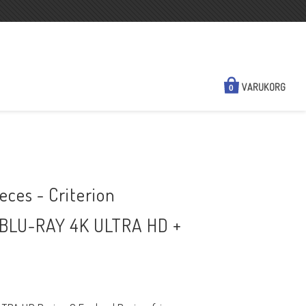
VARUKORG
0
NYHETER
KONTAKTA OSS
eces - Criterion
N
SÅ HÄR HANDLAR DU
 (BLU-RAY 4K ULTRA HD +
FRAKT & BETALSÄTT
REGIONSINFO
KÖPVILLKOR
A HD