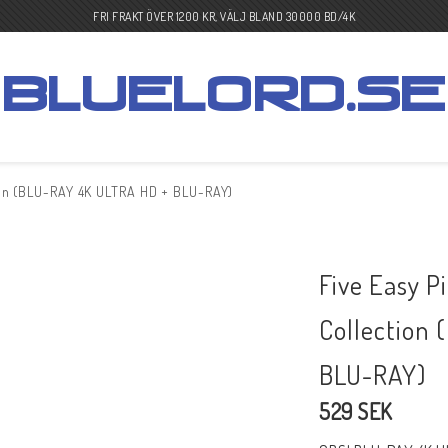
FRI FRAKT ÖVER 1200 KR, VÄLJ BLAND 30000 BD/4K
tion (BLU-RAY 4K ULTRA HD + BLU-RAY)
BLU-RAY KOMEDI
BLU-RAY KRIG
Five Easy Pi
BLU-RAY THRILLER
BLU-RAY WESTER
Collection
BLU-RAY TV-SERIER
BLU-RAY MUSIK
BLU-RAY)
529 SEK
BLU-RAY DOKU
BLU-RAY 4K ULTR