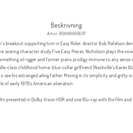
Beskrivning
Art.nr: BDUHD605637
's breakout supporting turn in Easy Rider, director Bob Rafelson dev
 the searing character study Five Easy Pieces. Nicholson plays the no
ysomething oil rigger and former piano prodigy immune to any sense o
dle-class childhood home, blue-collar girlfriend (Nashville's Karen Bl
 see his estranged ailing father. Moving in its simplicity and gritty in
ple of early 1970s American alienation.
ilm presented in Dolby Vision HDR and one Blu-ray with the film and 