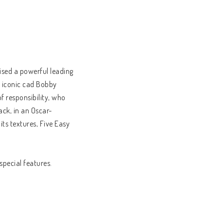
ised a powerful leading
w iconic cad Bobby
f responsibility, who
ack, in an Oscar-
 its textures, Five Easy
special features.