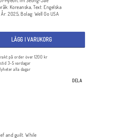
Ji-Hyeon, Im Seong-Jae
pråk: Koreanska, Text: Engelska
 År: 2025, Bolag: Well Go USA
LÄGG I VARUKORG
 frakt på order över 1200 kr
stid 3-5 vardagar
heter alla dagar
DELA
f and guilt. While