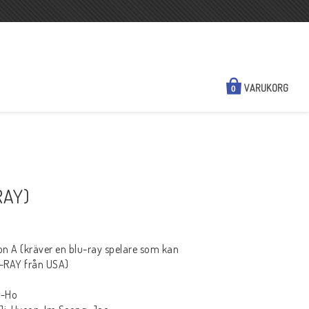
VARUKORG
0
NYHETER
KONTAKTA OSS
RAY)
N
SÅ HÄR HANDLAR DU
FRAKT & BETALSÄTT
n A (kräver en blu-ray spelare som kan
REGIONSINFO
U-RAY från USA)
KÖPVILLKOR
g-Ho
A HD