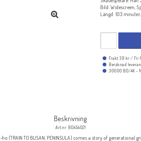
Skådespelare: Han 
Bild: Widescreen, S
Längd: 103 minuter,
Frakt 39 kr / Fri
Beräknad leveran
30000 BD/4K - Ny
Beskrivning
Art.nr: BD454021
-ho (TRAIN TO BUSAN, PENINSULA) comes a story of generational grie