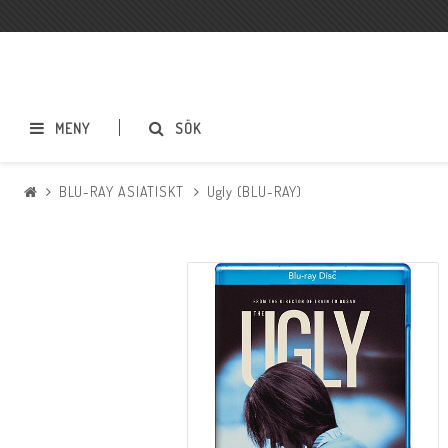
MENY
SÖK
BLU-RAY ASIATISKT
Ugly (BLU-RAY)
BLU-RAY ACTION
BLU-RAY DRAMA
BLU-RAY SCI-FI
BLU-RAY SKRÄCK
BLU-RAY ÄVENTYR
BLU-RAY ASIATISKT
BLU-RAY TECKNAT
BLU-RAY SPORT