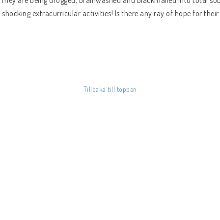
ey are being drugged, brainwashed and blackmailed into total sub
 shocking extracurricular activities! Is there any ray of hope for their
Tillbaka till toppen