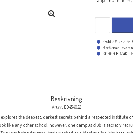
Längd: 60 minuter, 
Frakt 39 kr / Fri
Beräknad leveran
30000 BD/4K - Ny
Beskrivning
Art.nr: BD454022
) explores the deepest, darkest secrets behind a respected institute 
 look like any other school, however, one campus club is secretly recr