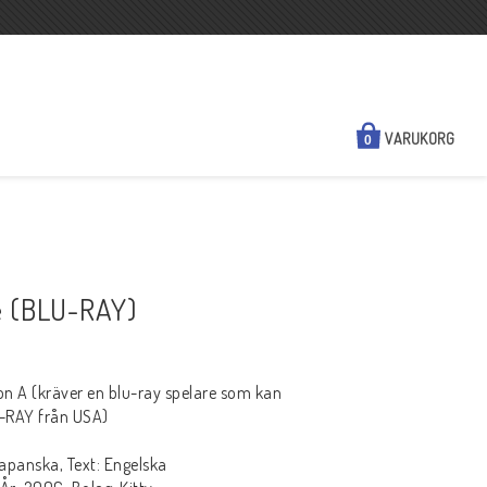
VARUKORG
0
NYHETER
KONTAKTA OSS
e (BLU-RAY)
N
SÅ HÄR HANDLAR DU
FRAKT & BETALSÄTT
n A (kräver en blu-ray spelare som kan
REGIONSINFO
U-RAY från USA)
KÖPVILLKOR
 Japanska, Text: Engelska
A HD