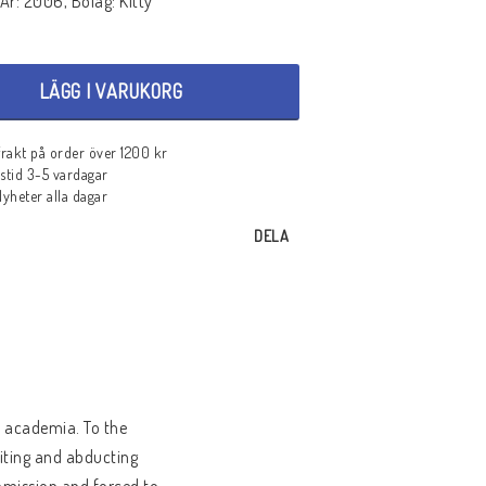
År: 2006, Bolag: Kitty
LÄGG I VARUKORG
 frakt på order över 1200 kr
stid 3-5 vardagar
heter alla dagar
DELA
of academia. To the
uiting and abducting