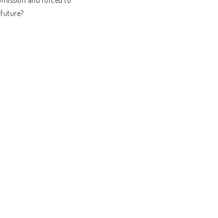
mission and forced to
 future?