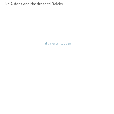
SÅ HÄR HANDLAR DU
like Autons and the dreaded Daleks.
FRAKT & BETALSÄTT
REGIONSINFO
KÖPVILLKOR
Tillbaka till toppen