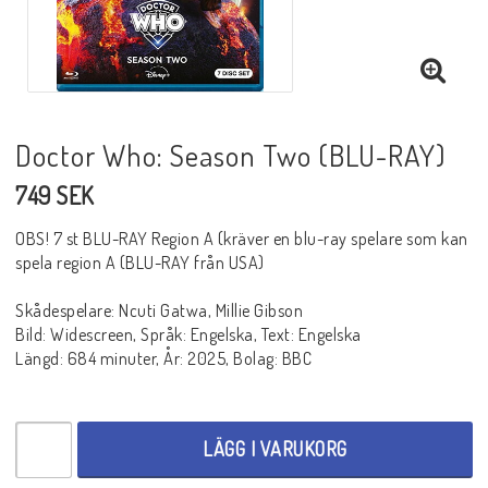
BLU-RAY SKRÄCK
BLU-RAY THRILLER
Doctor Who: Season Two (BLU-RAY)
749 SEK
BLU-RAY WESTERN
OBS! 7 st BLU-RAY Region A (kräver en blu-ray spelare som kan
spela region A (BLU-RAY från USA)
BLU-RAY ÄVENTYR
Skådespelare: Ncuti Gatwa, Millie Gibson
Bild: Widescreen, Språk: Engelska, Text: Engelska
BLU-RAY ASIATISKT
Längd: 684 minuter, År: 2025, Bolag: BBC
BLU-RAY TV-SERIER
LÄGG I VARUKORG