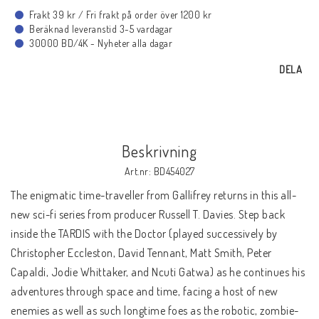
BLU-RAY MUSIK
Frakt 39 kr / Fri frakt på order över 1200 kr
Beräknad leveranstid 3-5 vardagar
30000 BD/4K - Nyheter alla dagar
BLU-RAY TECKNAT
DELA
BLU-RAY SPORT
Beskrivning
BLU-RAY DOKU
Art.nr: BD454027
The enigmatic time-traveller from Gallifrey returns in this all-
BLU-RAY 4K ULTRA HD
new sci-fi series from producer Russell T. Davies. Step back
inside the TARDIS with the Doctor (played successively by
Christopher Eccleston, David Tennant, Matt Smith, Peter
NYHETER
Capaldi, Jodie Whittaker, and Ncuti Gatwa) as he continues his
adventures through space and time, facing a host of new
KONTAKTA OSS
enemies as well as such longtime foes as the robotic, zombie-